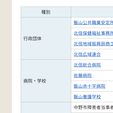
種別
飯山公共職業安定
北信保健福祉事務
行政団体
北信地域振興局商
北信広域連合
北信総合病院
佐藤病院
病院・学校
飯山赤十字病院
飯山養護学校
中野市障害者当事