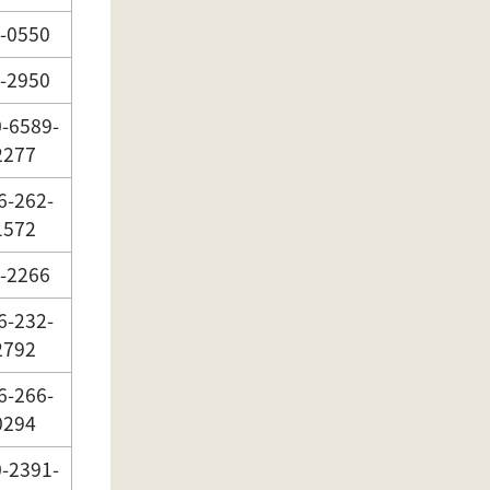
-0550
-2950
-6589-
2277
6-262-
1572
-2266
6-232-
2792
6-266-
0294
-2391-