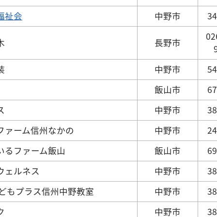
福祉会
中野市
34
02
木
長野市
装
中野市
54
飯山市
67
ス
中野市
38
ファーム信州なかの
中野市
24
いるファーム飯山
飯山市
69
ウェルネス
中野市
38
こどもプラス信州中野教室
中野市
38
ク
中野市
38