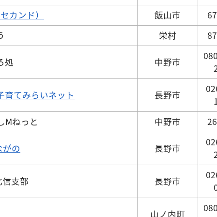
d（セカンド）
飯山市
67
う
栄村
87
080
ろ処
中野市
02
子育てみらいネット
長野市
くしMねっと
中野市
26
02
ながの
長野市
02
北信支部
長野市
080
山ノ内町